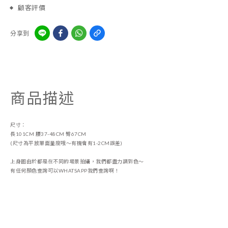
顧客評價
分享到
商品描述
尺寸：
長101CM 腰37-48CM 臀67CM
(尺寸為平放單面量度哦～有機會有1-2CM誤差)
上身圖由於都是在不同的場景拍攝，我們都盡力調到色〜
有任何顏色查詢可以WHATSAPP我們查詢啊！