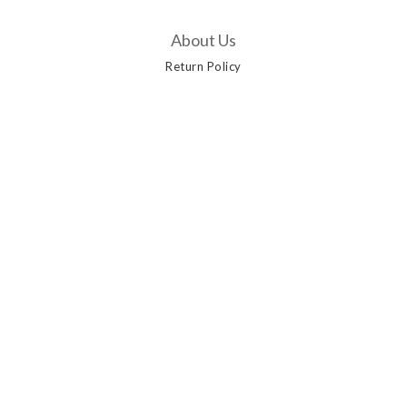
About Us
Return Policy
Customer Service
Contact Us
Delivery Options
Payment Methods
Privacy Policy | Terms & Conditions | 2019 © AANGSHOP
Powered by
SHOPLINE Payments