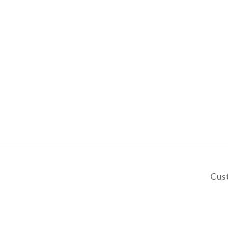
Cus
y
De
Pa