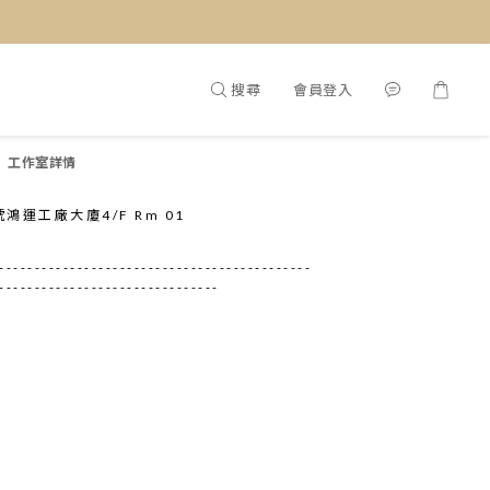
搜尋
會員登入
工作室詳情
號鴻運工廠大廈4/F Rm 01
---------------------------------------------
-------------------------------