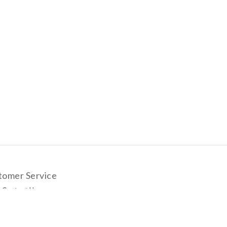
tomer Service
Contact Us
livery Options
yment Methods