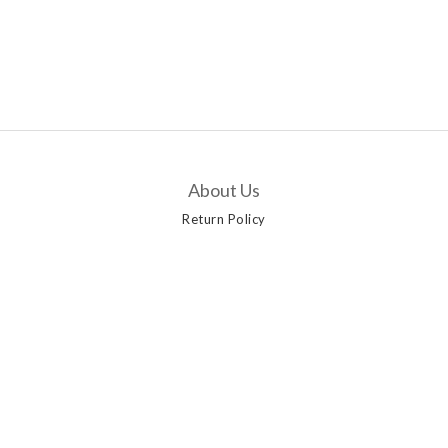
About Us
Return Policy
Customer Service
Contact Us
Delivery Options
Payment Methods
Privacy Policy | Terms & Conditions | 2019 © AANGSHOP