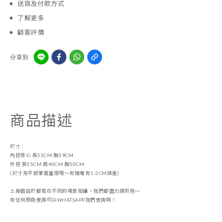
送貨及付款方式
了解更多
顧客評價
分享到
商品描述
尺寸：
內搭背心 長55CM 胸39CM
外搭 長55CM 肩40CM 胸50CM
(尺寸為平放單面量度哦～有機會有1-2CM誤差)
上身圖由於都是在不同的場景拍攝，我們都盡力調到色〜
有任何顏色查詢可以WHATSAPP我們查詢啊！