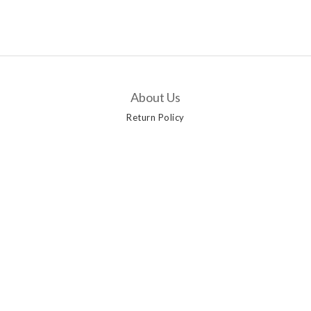
About Us
Return Policy
Customer Service
Contact Us
Delivery Options
Payment Methods
Privacy Policy | Terms & Conditions | 2019 © AANGSHOP