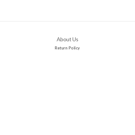
About Us
Return Policy
Customer Service
Contact Us
Delivery Options
Payment Methods
Privacy Policy | Terms & Conditions | 2019 © AANGSHOP