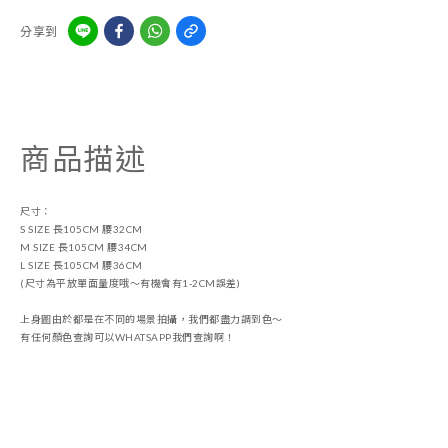
分享到
商品描述
尺寸：
S SIZE 長105CM 腰32CM
M SIZE 長105CM 腰34CM
L SIZE 長105CM 腰36CM
(尺寸為平放單面量度哦～有機會有1-2CM誤差)
上身圖由於都是在不同的場景拍攝，我們都盡力調到色〜
有任何顏色查詢可以WHATSAPP我們查詢啊！