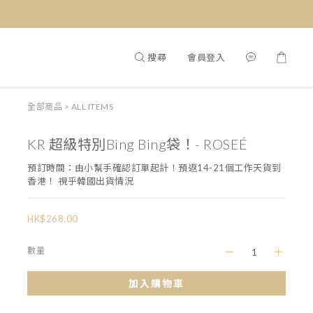
搜尋
會員登入
全部商品
>
ALL ITEMS
KR 超級特別Bing Bing袋！- ROSEÉ
預訂時間：由小幫手確認訂單起計！預返14-21個工作天貨到
香港！ 視乎韓國出貨情況
HK$268.00
數量
加入購物車