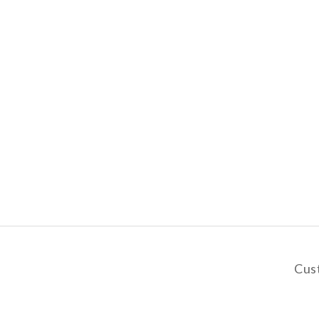
Cus
y
De