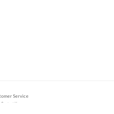
tomer Service
Contact Us
livery Options