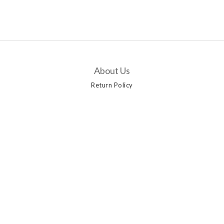
About Us
Return Policy
Customer Service
Contact Us
Delivery Options
Payment Methods
Privacy Policy | Terms & Conditions | 2019 © AANGSHOP