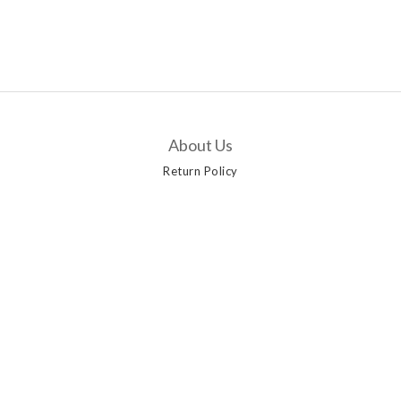
About Us
Return Policy
Customer Service
Contact Us
Delivery Options
Payment Methods
Privacy Policy | Terms & Conditions | 2019 © AANGSHOP