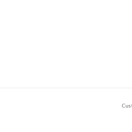
Cus
y
De
Pa