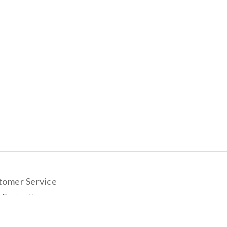
tomer Service
Contact Us
livery Options
yment Methods